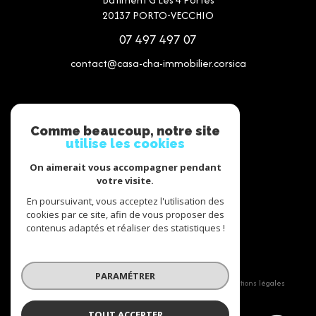
20137
PORTO-VECCHIO
07 497 497 07
contact@casa-cha-immobilier.corsica
NOS RÉSEAUX
Comme beaucoup, notre site
utilise les cookies
Nous suivre
On aimerait vous accompagner pendant
votre visite.
En poursuivant, vous acceptez l'utilisation des
cookies par ce site, afin de vous proposer des
contenus adaptés et réaliser des statistiques !
© 2026 | Tous droits réservés
PARAMÉTRER
Nos partenaires
Nos honoraires
Mentions légales
Politique RGPD
Cookies
TOUT ACCEPTER