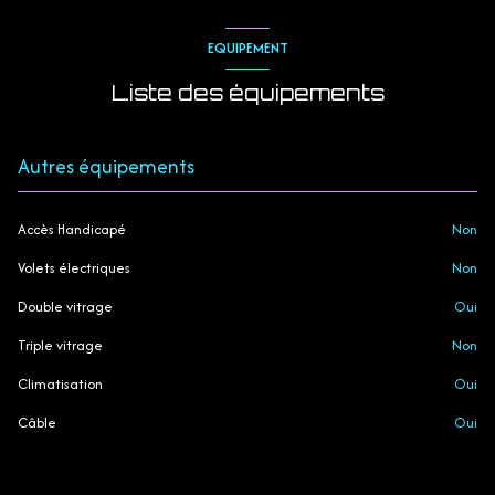
Overnight stays from €128 in low season to €271 in high season.
cuisine américaine (équipée)
Vacation vouchers accepted.
EQUIPEMENT
1 parking(s)
Liste des équipements
exposition Sud-Ouest
Autres équipements
2 côté(s) mitoyen(s)
Accès Handicapé
non
1 niveau(x)
Volets électriques
non
Double vitrage
oui
vue Montagnes
Triple vitrage
non
terrasse
Climatisation
oui
Câble
oui