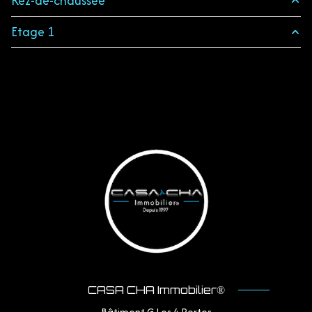
Rez-de-chaussée
Etage 1
Séjour / Cuisine
21 m²
chambre
10.8 m²
Mezzanine
13 m²
Salle de douche / WC
3.5 m²
terrasse
11 m²
piscine
m²
CASA CHA Immobilier®
Bâtiment G Les 4 Portes