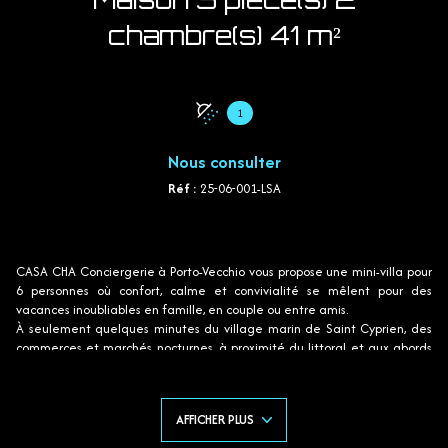
chambre(s) 41 m²
1
Nous consulter
Réf :
25-06-001-LSA
CASA CHA Conciergerie à Porto-Vecchio vous propose une mini-villa pour
6 personnes où confort, calme et convivialité se mêlent pour des
vacances inoubliables en famille, en couple ou entre amis.
À seulement quelques minutes du village marin de Saint Cyprien, des
commerces et marchés nocturnes, à proximité du littoral et aux abords
d'une zone Natura 2000, cette villa vous offre une vue imprenable sur les
montagnes.
Idéalement située pour explorer les trésors de la Corse du Sud, elle est
AFFICHER PLUS
également facilement accessible : le ferry de Porto-Vecchio se trouve à
seulement 20 minutes et l’aéroport de Figari est à environ 40 minutes.