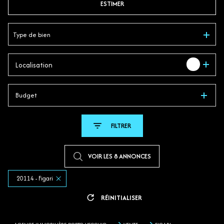
ESTIMER
En saisonnier
Type de bien
1
Localisation
Budget
FILTRER
VOIR LES
8
ANNONCES
20114 - Figari
RÉINITIALISER