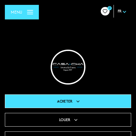
0
FR
MENU
ACHETER
LOUER
De l'ancien
Du neuf