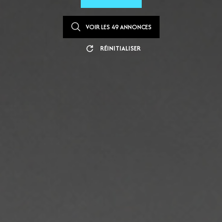
VOIR LES
49
ANNONCES
RÉINITIALISER