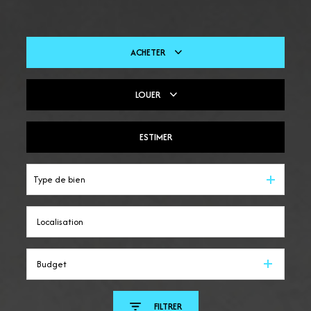
ACHETER
LOUER
De l'ancien
Du neuf
ESTIMER
En saisonnier
Type de bien
Budget
FILTRER