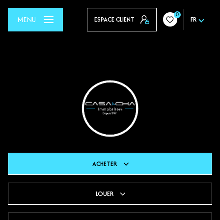
0
MENU
ESPACE CLIENT
FR
ACHETER
LOUER
De l'ancien
Du neuf