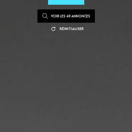
VOIR LES
49
ANNONCES
RÉINITIALISER