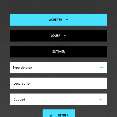
ACHETER
LOUER
De l'ancien
Du neuf
ESTIMER
En saisonnier
Type de bien
Budget
FILTRER