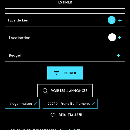
ESTIMER
En saisonnier
Type de bien
1
1
Localisation
Budget
FILTRER
VOIR LES
1
ANNONCES
Viager maison
20243 - Prunelli-di-Fiumorbo
RÉINITIALISER