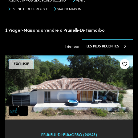
AGENCE IMMOBILIÈRE PORTO-VECCHIO
VENTE
PRUNELLI DI FIUMORBO
VIAGER MAISON
1
Viager-Maisons à vendre à Prunelli-Di-Fiumorbo
LES PLUS RÉCENTES
Trier par
EXCLUSIF
PRUNELLI-DI-FIUMORBO (20243)