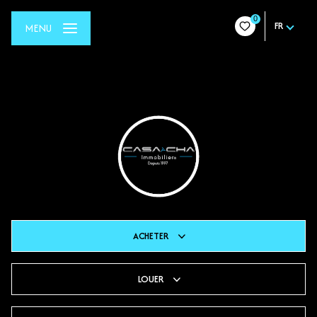
0
FR
MENU
ACHETER
LOUER
De l'ancien
Du neuf