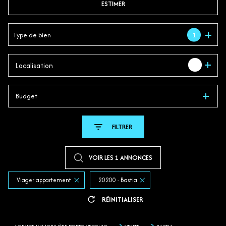
ESTIMER
En saisonnier
Type de bien
1
1
Localisation
Budget
FILTRER
VOIR LES
1
ANNONCES
Viager appartement
20200 - Bastia
RÉINITIALISER