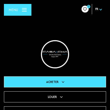
0
FR
MENU
ACHETER
LOUER
De l'ancien
Du neuf