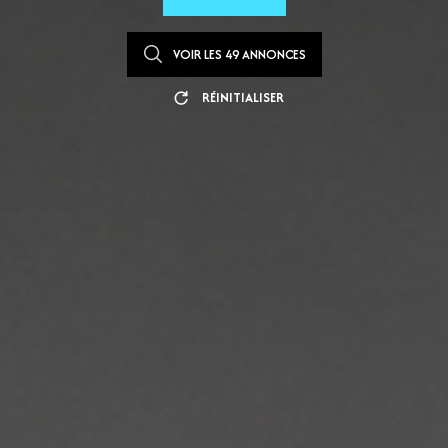
VOIR LES
49
ANNONCES
RÉINITIALISER