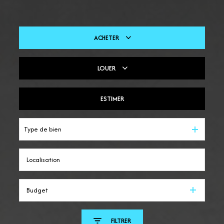
ACHETER
LOUER
De l'ancien
Du neuf
ESTIMER
En saisonnier
Type de bien
Budget
FILTRER