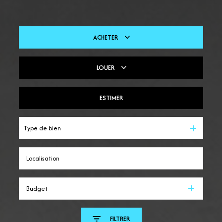
ACHETER
LOUER
De l'ancien
Du neuf
ESTIMER
En saisonnier
Type de bien
Budget
FILTRER