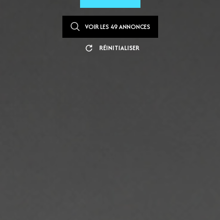
VOIR LES
49
ANNONCES
RÉINITIALISER