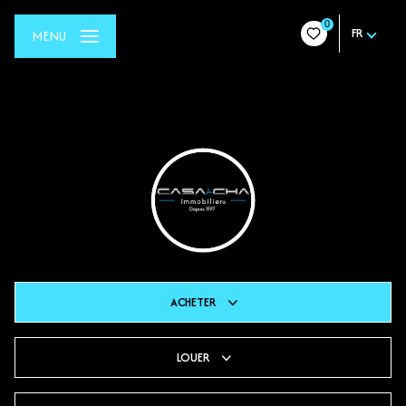
0
FR
MENU
ACHETER
LOUER
De l'ancien
Du neuf