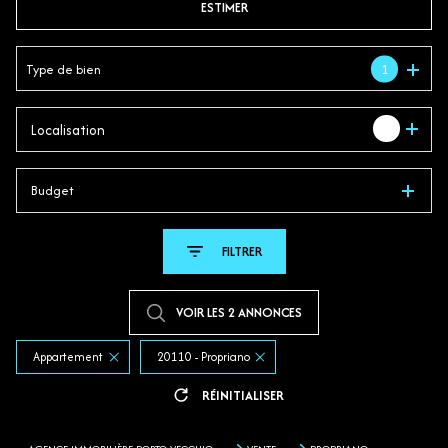
ESTIMER
En saisonnier
Type de bien
1
1
Localisation
Budget
FILTRER
VOIR LES
2
ANNONCES
Appartement
20110 - Propriano
RÉINITIALISER